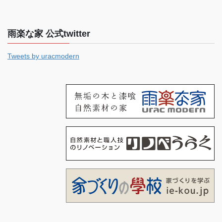
雨楽な家 公式twitter
Tweets by uracmodern