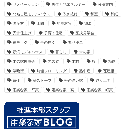
リノベーション
再生可能エネルギー
分譲案内
北名古屋モデルハウス
吹き抜け
和室
和紙
国産材
土間
地震対策
塗装
天井仕上げ
子育て住宅
完成見学会
家事ラク
手の届く
掘り座卓
新潟モデルハウス
暮らし
木の家
木の家博覧会
木の梁
木材
杉
梅雨
漆喰壁
無垢フローリング
熱中症
瓦屋根
縁側
薪ストーブ
軒の深い家
通り土間
雨楽な家・平家
雨楽な家・爽
雨楽な家・町家