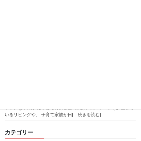
雨楽な話
薪ストーブであったか木の家
土間の薪ストーブで暖をとる子どもたち。ほかほかと体の芯まで
あったかくなりそうですね。 煙突が井桁の梁の吹き抜けを貫い
て、屋根の外へと伸びています。薪ストーブは輻射熱や対流熱で
家全体をじっくりと時間をかけて暖めてくれます。[…続きを読む]
2019年9月24日
イベント情報
土岐市・9月27日・28日 お客様の
家完成見学会 開催！
9月28日（土）29日（日） 岐阜県土岐市泉町河合大森にて お客様
の家 完成見学会を開催します！ ●子育て家族が快適に暮らす、家
事ラクな木の家 見学会場のお客様の家は、薪ストーブを計画して
いるリビングや、 子育て家族が日[…続きを読む]
カテゴリー